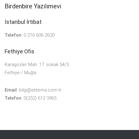
Birdenbire Yazılımevi
İstanbul İrtibat
Telefon
:
0 216 606 2620
Fethiye Ofis
Karagözler Mah. 17. sokak 54/3
Fethiye / Muğla
Email
:
bilgi@elitema.com.tr
Telefon
:
0(252) 612 3965