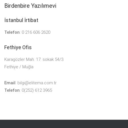
Birdenbire Yazılımevi
İstanbul İrtibat
Telefon
:
0 216 606 2620
Fethiye Ofis
Karagözler Mah. 17. sokak 54/3
Fethiye / Muğla
Email
:
bilgi@elitema.com.tr
Telefon
:
0(252) 612 3965